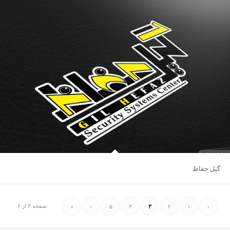
گیل حفاظ
صفحه ۳ از ۶
»
›
۵
۴
۳
۲
۱
‹