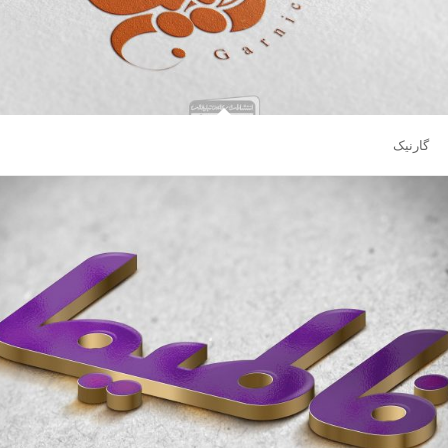
گارنیک