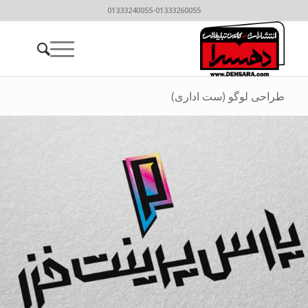
01333240055-01333260055
طراحی لوگو (ست اداری)